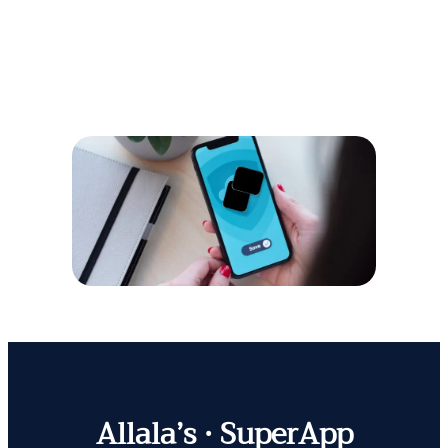
Allala’s · SuperApp