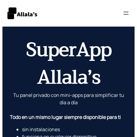
Saltar
al
SuperApp
contenido
Allala’s
Tu panel privado con mini‑apps para simplificar tu
día a día
Todo en un mismo lugar siempre disponible para ti
sin instalaciones
funciona en cualquier dispositivo