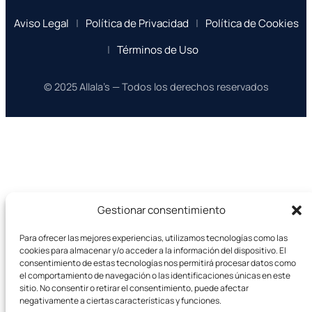
Aviso Legal
|
Política de Privacidad
|
Política de Cookies
|
Términos de Uso
© 2025 Allala’s — Todos los derechos reservados
Gestionar consentimiento
Para ofrecer las mejores experiencias, utilizamos tecnologías como las
cookies para almacenar y/o acceder a la información del dispositivo. El
consentimiento de estas tecnologías nos permitirá procesar datos como
el comportamiento de navegación o las identificaciones únicas en este
sitio. No consentir o retirar el consentimiento, puede afectar
negativamente a ciertas características y funciones.